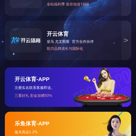
工业手柄
工业手柄
首页
1
2
3
下一页
末页
九游会J9官网下载
联系人：陆工
手机：17712636573
联系人：姚工