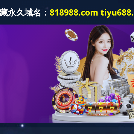
专业
制造生产商
金锻造企业
中心
新闻中心
合作伙伴
在线留言