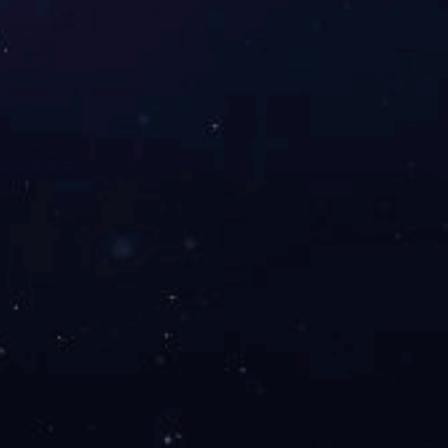
63.com
镇石牌逸品路99号
设
528号
我们
|
产品中心
|
新闻中心
|
合作伙伴
|
在线留言
|