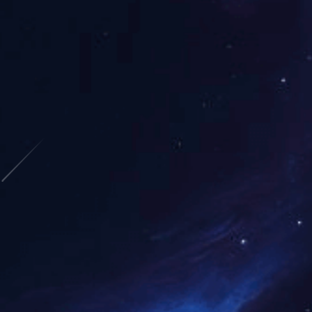
立即咨询
立即咨询