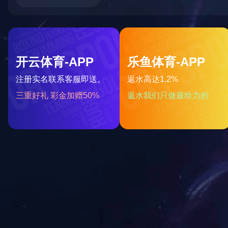
联系我们
立即咨询
0512-57982787
联系人：陆工
手机：17712636573
联系人：姚工
手机：13773172312
QQ：390438772
地址：江苏省昆山市巴城镇石牌
逸品路99号