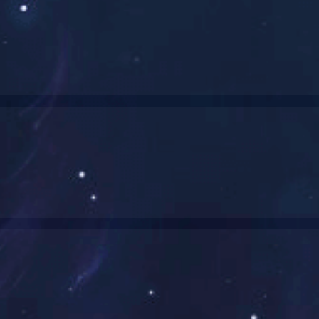
工铝锻件
纺织机械铝锻件
自行车、童车铝锻件
摩托车铝锻件
环型锻
页
>
产品中心
>
电力电工铝锻件
>
电力配件
> >